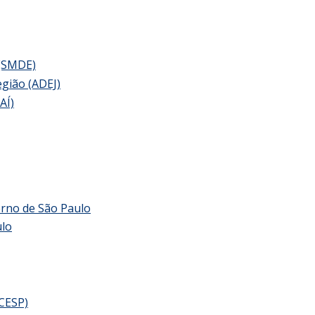
 (SMDE)
egião (ADEJ)
AÍ)
erno de São Paulo
ulo
UCESP)