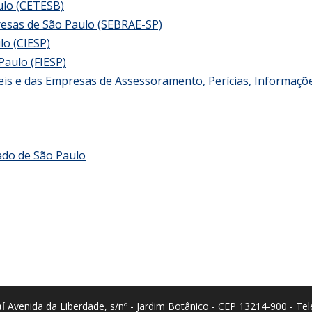
ulo (CETESB)
resas de São Paulo (SEBRAE-SP)
lo (CIESP)
Paulo (FIESP)
eis e das Empresas de Assessoramento, Perícias, Informaçõ
ado de São Paulo
í
Avenida da Liberdade, s/nº - Jardim Botânico - CEP 13214-900 - Tel