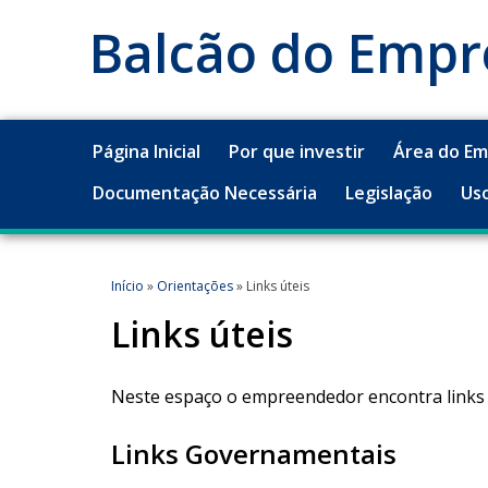
Balcão do Emp
Página Inicial
Por que investir
Área do E
Documentação Necessária
Legislação
Uso
Início
»
Orientações
» Links úteis
Links úteis
Neste espaço o empreendedor encontra links p
Links Governamentais