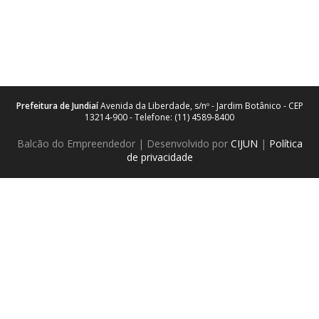
Prefeitura de Jundiaí
Avenida da Liberdade, s/nº - Jardim Botânico - CEP
13214-900 - Telefone: (11) 4589-8400
Balcão do Empreendedor | Desenvolvido por
CIJUN
|
Política
de privacidade